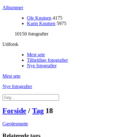
Albummer
Ole Knutsen
4175
Karin Knutsen
5975
10150 fotografier
Udforsk
Mest sete
Tilfældige fotografier
Nye fotografier
Mest sete
Nye fotografier
Forside
/
Tag
18
Gærdesmutte
Relaterede tags