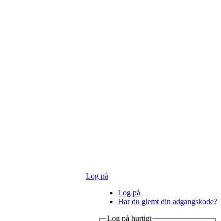
Log på
Log på
Har du glemt din adgangskode?
Log på hurtigt