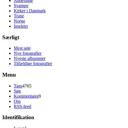
Andefugle
Svampe
Kirker i Danmark
Trane
Norge
Insekter
Særligt
Mest sete
Nye fotografier
Nyeste albummer
Tilfældige fotografier
Menu
Tags
4765
Søg
Kommentarer
0
Om
RSS-feed
Identifikation