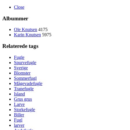
Close
Albummer
Ole Knutsen
4175
Karin Knutsen
5975
Relaterede tags
Fugle
Spurvefugle
Sverige
Blomster
Sommerfugl
Mågevadefugle
Tranefugle
Island
Grus grus
Larve
Storkefugle
Biller
Fugl
larver