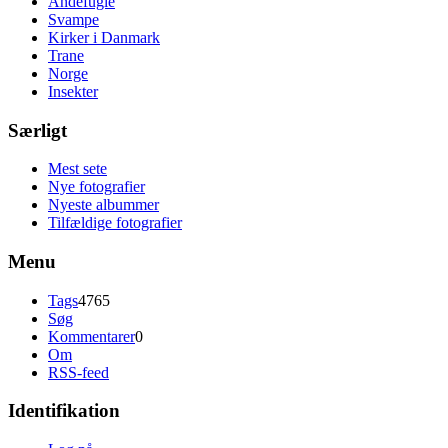
Andefugle
Svampe
Kirker i Danmark
Trane
Norge
Insekter
Særligt
Mest sete
Nye fotografier
Nyeste albummer
Tilfældige fotografier
Menu
Tags
4765
Søg
Kommentarer
0
Om
RSS-feed
Identifikation