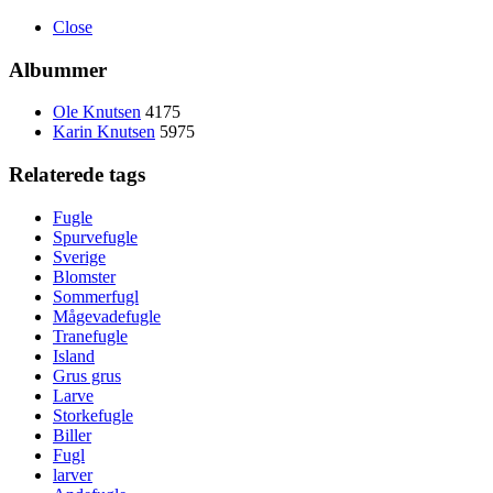
Close
Albummer
Ole Knutsen
4175
Karin Knutsen
5975
Relaterede tags
Fugle
Spurvefugle
Sverige
Blomster
Sommerfugl
Mågevadefugle
Tranefugle
Island
Grus grus
Larve
Storkefugle
Biller
Fugl
larver