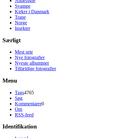
Andefugle
Svampe
Kirker i Danmark
Trane
Norge
Insekter
Særligt
Mest sete
Nye fotografier
Nyeste albummer
Tilfældige fotografier
Menu
Tags
4765
Søg
Kommentarer
0
Om
RSS-feed
Identifikation