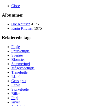
Close
Albummer
Ole Knutsen
4175
Karin Knutsen
5975
Relaterede tags
Fugle
Spurvefugle
Sverige
Blomster
Sommerfugl
Mågevadefugle
Tranefugle
Island
Grus grus
Larve
Storkefugle
Biller
Fugl
larver