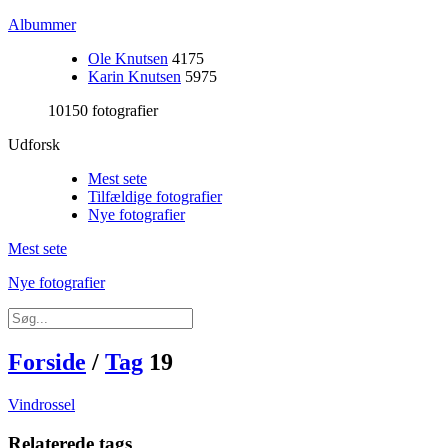
Albummer
Ole Knutsen
4175
Karin Knutsen
5975
10150 fotografier
Udforsk
Mest sete
Tilfældige fotografier
Nye fotografier
Mest sete
Nye fotografier
Forside
/
Tag
19
Vindrossel
Relaterede tags