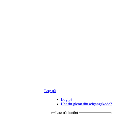
Log på
Log på
Har du glemt din adgangskode?
Log på hurtigt