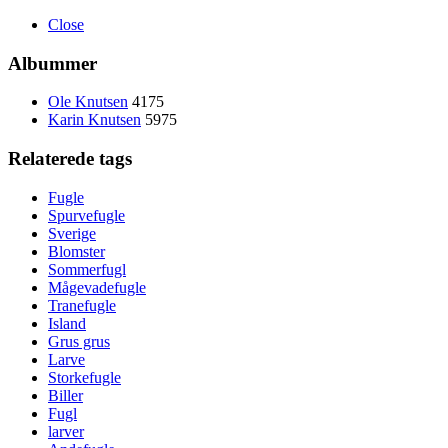
Close
Albummer
Ole Knutsen
4175
Karin Knutsen
5975
Relaterede tags
Fugle
Spurvefugle
Sverige
Blomster
Sommerfugl
Mågevadefugle
Tranefugle
Island
Grus grus
Larve
Storkefugle
Biller
Fugl
larver