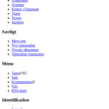
Andefugle
Svampe
Kirker i Danmark
Trane
Norge
Insekter
Særligt
Mest sete
Nye fotografier
Nyeste albummer
Tilfældige fotografier
Menu
Tags
4765
Søg
Kommentarer
0
Om
RSS-feed
Identifikation