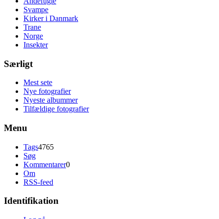
Andefugle
Svampe
Kirker i Danmark
Trane
Norge
Insekter
Særligt
Mest sete
Nye fotografier
Nyeste albummer
Tilfældige fotografier
Menu
Tags
4765
Søg
Kommentarer
0
Om
RSS-feed
Identifikation