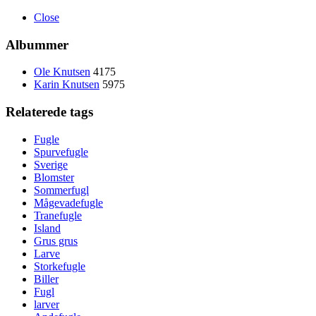
Close
Albummer
Ole Knutsen
4175
Karin Knutsen
5975
Relaterede tags
Fugle
Spurvefugle
Sverige
Blomster
Sommerfugl
Mågevadefugle
Tranefugle
Island
Grus grus
Larve
Storkefugle
Biller
Fugl
larver