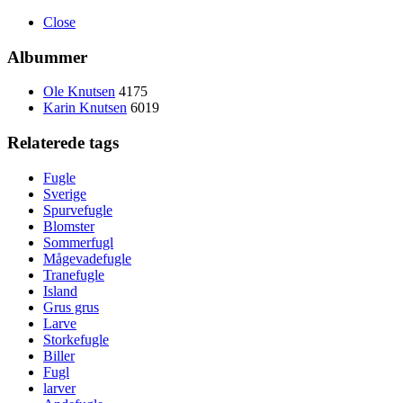
Close
Albummer
Ole Knutsen
4175
Karin Knutsen
6019
Relaterede tags
Fugle
Sverige
Spurvefugle
Blomster
Sommerfugl
Mågevadefugle
Tranefugle
Island
Grus grus
Larve
Storkefugle
Biller
Fugl
larver