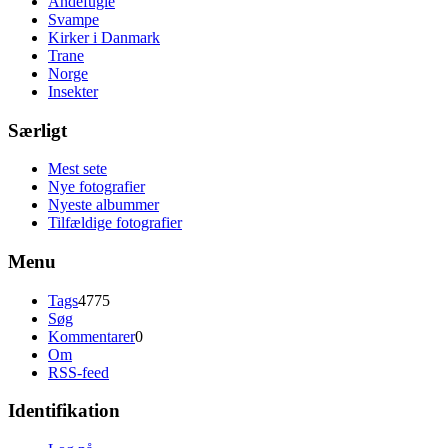
Andefugle
Svampe
Kirker i Danmark
Trane
Norge
Insekter
Særligt
Mest sete
Nye fotografier
Nyeste albummer
Tilfældige fotografier
Menu
Tags
4775
Søg
Kommentarer
0
Om
RSS-feed
Identifikation