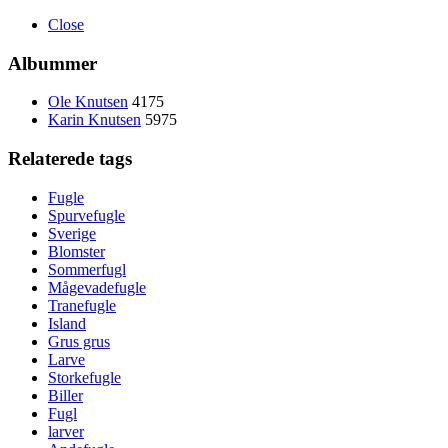
Close
Albummer
Ole Knutsen
4175
Karin Knutsen
5975
Relaterede tags
Fugle
Spurvefugle
Sverige
Blomster
Sommerfugl
Mågevadefugle
Tranefugle
Island
Grus grus
Larve
Storkefugle
Biller
Fugl
larver