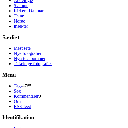
Andefugle
Svampe
Kirker i Danmark
Trane
Norge
Insekter
Særligt
Mest sete
Nye fotografier
Nyeste albummer
Tilfældige fotografier
Menu
Tags
4765
Søg
Kommentarer
0
Om
RSS-feed
Identifikation