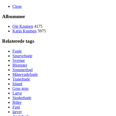
Close
Albummer
Ole Knutsen
4175
Karin Knutsen
5975
Relaterede tags
Fugle
Spurvefugle
Sverige
Blomster
Sommerfugl
Mågevadefugle
Tranefugle
Island
Grus grus
Larve
Storkefugle
Biller
Fugl
larver