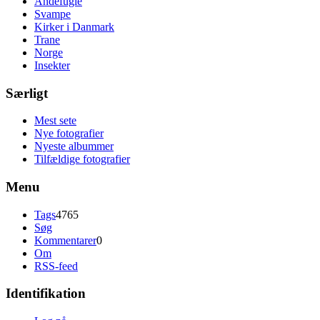
Andefugle
Svampe
Kirker i Danmark
Trane
Norge
Insekter
Særligt
Mest sete
Nye fotografier
Nyeste albummer
Tilfældige fotografier
Menu
Tags
4765
Søg
Kommentarer
0
Om
RSS-feed
Identifikation