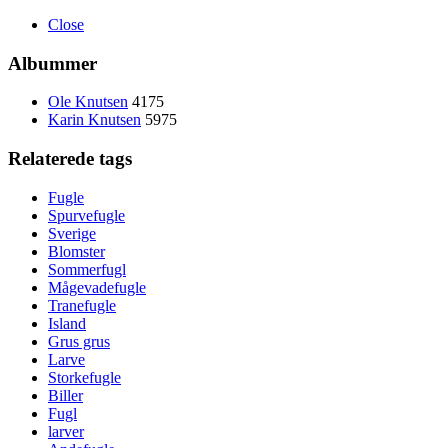
Close
Albummer
Ole Knutsen
4175
Karin Knutsen
5975
Relaterede tags
Fugle
Spurvefugle
Sverige
Blomster
Sommerfugl
Mågevadefugle
Tranefugle
Island
Grus grus
Larve
Storkefugle
Biller
Fugl
larver