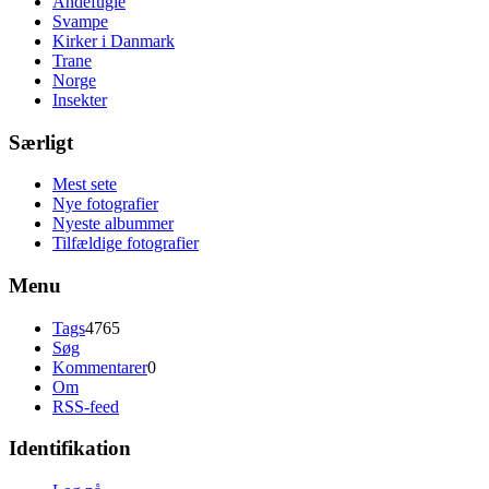
Andefugle
Svampe
Kirker i Danmark
Trane
Norge
Insekter
Særligt
Mest sete
Nye fotografier
Nyeste albummer
Tilfældige fotografier
Menu
Tags
4765
Søg
Kommentarer
0
Om
RSS-feed
Identifikation