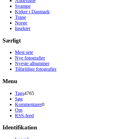
Andefugle
Svampe
Kirker i Danmark
Trane
Norge
Insekter
Særligt
Mest sete
Nye fotografier
Nyeste albummer
Tilfældige fotografier
Menu
Tags
4765
Søg
Kommentarer
0
Om
RSS-feed
Identifikation