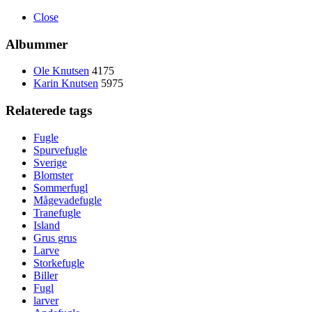
Close
Albummer
Ole Knutsen
4175
Karin Knutsen
5975
Relaterede tags
Fugle
Spurvefugle
Sverige
Blomster
Sommerfugl
Mågevadefugle
Tranefugle
Island
Grus grus
Larve
Storkefugle
Biller
Fugl
larver