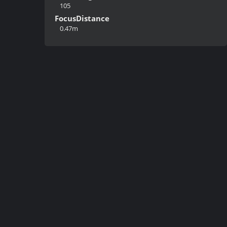
105
FocusDistance
0.47m