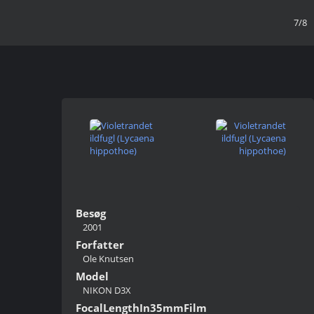
7/8
Besøg
2001
Forfatter
Ole Knutsen
Model
NIKON D3X
FocalLengthIn35mmFilm