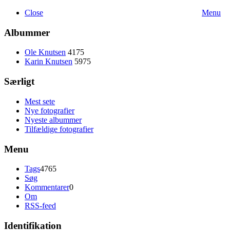
Close
Menu
Albummer
Ole Knutsen
4175
Karin Knutsen
5975
Særligt
Mest sete
Nye fotografier
Nyeste albummer
Tilfældige fotografier
Menu
Tags
4765
Søg
Kommentarer
0
Om
RSS-feed
Identifikation