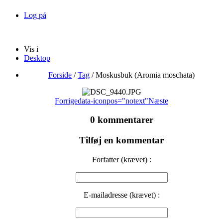
Log på
Vis i
Desktop
Forside
/
Tag
/
Moskusbuk (Aromia moschata)
Forrige
data-iconpos="notext"
Næste
0 kommentarer
Tilføj en kommentar
Forfatter (krævet) :
E-mailadresse (krævet) :