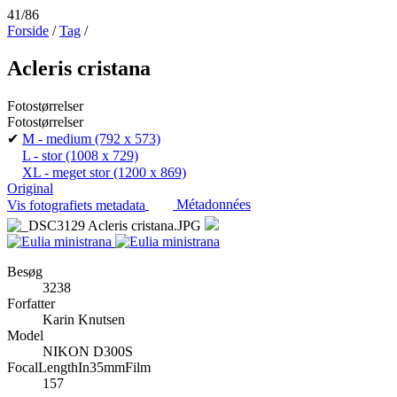
41/86
Forside
/
Tag
/
Acleris cristana
Fotostørrelser
Fotostørrelser
✔
M - medium
(792 x 573)
L - stor
(1008 x 729)
XL - meget stor
(1200 x 869)
Original
Vis fotografiets metadata
Métadonnées
Besøg
3238
Forfatter
Karin Knutsen
Model
NIKON D300S
FocalLengthIn35mmFilm
157