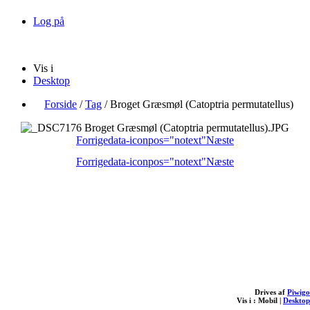
Log på
Vis i
Desktop
Forside
/
Tag
/
Broget Græsmøl (Catoptria permutatellus)
Forrige
data-iconpos="notext"
Næste
Forrige
data-iconpos="notext"
Næste
Drives af
Piwigo
Vis i :
Mobil
|
Desktop