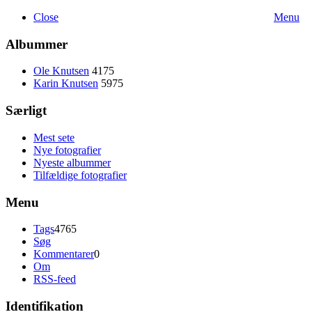
Close
Menu
Albummer
Ole Knutsen
4175
Karin Knutsen
5975
Særligt
Mest sete
Nye fotografier
Nyeste albummer
Tilfældige fotografier
Menu
Tags
4765
Søg
Kommentarer
0
Om
RSS-feed
Identifikation