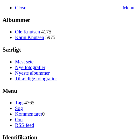
Close
Menu
Albummer
Ole Knutsen
4175
Karin Knutsen
5975
Særligt
Mest sete
Nye fotografier
Nyeste albummer
Tilfældige fotografier
Menu
Tags
4765
Søg
Kommentarer
0
Om
RSS-feed
Identifikation