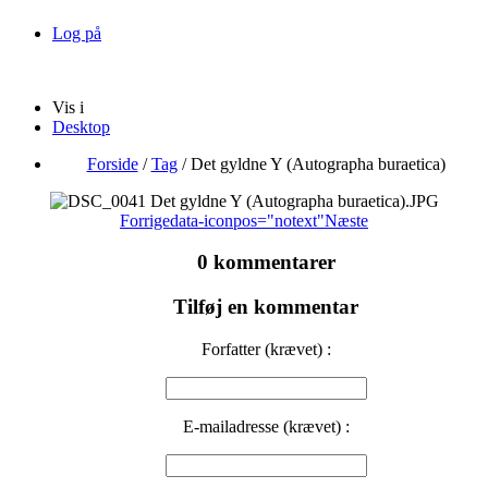
Log på
Vis i
Desktop
Forside
/
Tag
/
Det gyldne Y (Autographa buraetica)
Forrige
data-iconpos="notext"
Næste
0 kommentarer
Tilføj en kommentar
Forfatter (krævet) :
E-mailadresse (krævet) :