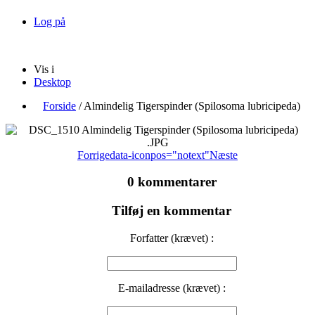
Log på
Vis i
Desktop
Forside
/
Almindelig Tigerspinder (Spilosoma lubricipeda)
Forrige
data-iconpos="notext"
Næste
0 kommentarer
Tilføj en kommentar
Forfatter (krævet) :
E-mailadresse (krævet) :