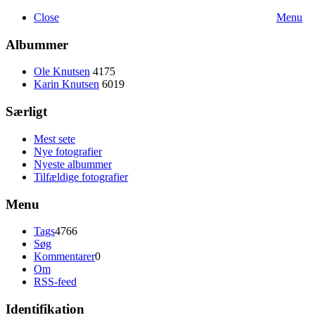
Close
Menu
Albummer
Ole Knutsen
4175
Karin Knutsen
6019
Særligt
Mest sete
Nye fotografier
Nyeste albummer
Tilfældige fotografier
Menu
Tags
4766
Søg
Kommentarer
0
Om
RSS-feed
Identifikation