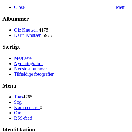
Close
Menu
Albummer
Ole Knutsen
4175
Karin Knutsen
5975
Særligt
Mest sete
Nye fotografier
Nyeste albummer
Tilfældige fotografier
Menu
Tags
4765
Søg
Kommentarer
0
Om
RSS-feed
Identifikation