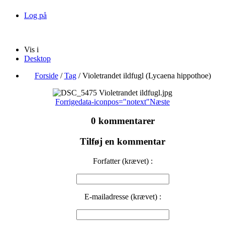
Log på
Vis i
Desktop
Forside
/
Tag
/
Violetrandet ildfugl (Lycaena hippothoe)
Forrige
data-iconpos="notext"
Næste
0 kommentarer
Tilføj en kommentar
Forfatter (krævet) :
E-mailadresse (krævet) :