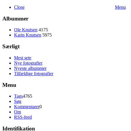
Close
Menu
Albummer
Ole Knutsen
4175
Karin Knutsen
5975
Særligt
Mest sete
Nye fotografier
Nyeste albummer
Tilfældige fotografier
Menu
Tags
4765
Søg
Kommentarer
0
Om
RSS-feed
Identifikation