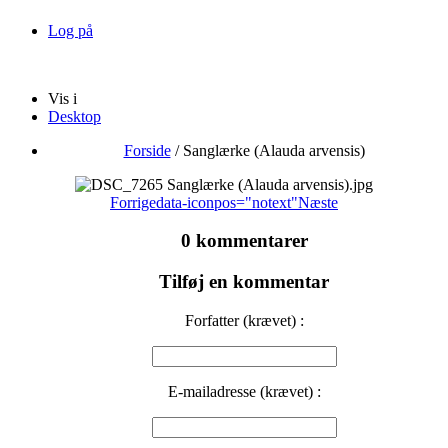
Log på
Vis i
Desktop
Forside
/
Sanglærke (Alauda arvensis)
Forrige
data-iconpos="notext"
Næste
0 kommentarer
Tilføj en kommentar
Forfatter (krævet) :
E-mailadresse (krævet) :