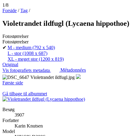
1/8
Forside
/
Tag
/
Violetrandet ildfugl (Lycaena hippothoe)
Fotostørrelser
Fotostørrelser
✔
M - medium
(792 x 540)
L - stor
(1008 x 687)
XL - meget stor
(1200 x 819)
Original
Vis fotografiets metadata
Métadonnées
Første side
Gå tilbage til albummet
Besøg
3907
Forfatter
Karin Knutsen
Model