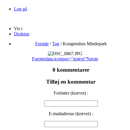
Log på
Vis i
Desktop
Forside
/
Tag
/
Kongenshus Mindepark
Forrige
data-iconpos="notext"
Næste
0 kommentarer
Tilføj en kommentar
Forfatter (krævet) :
E-mailadresse (krævet) :