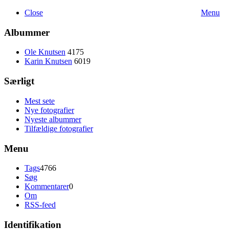
Close
Menu
Albummer
Ole Knutsen
4175
Karin Knutsen
6019
Særligt
Mest sete
Nye fotografier
Nyeste albummer
Tilfældige fotografier
Menu
Tags
4766
Søg
Kommentarer
0
Om
RSS-feed
Identifikation