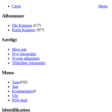
Close
Menu
Albummer
Ole Knutsen
4175
Karin Knutsen
5975
Særligt
Mest sete
Nye fotografier
Nyeste albummer
Tilfældige fotografier
Menu
Tags
4765
Søg
Kommentarer
0
Om
RSS-feed
Identifikation