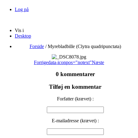
Log på
Vis i
Desktop
Forside
/
Myrebladbille (Clytra quadripunctata)
Forrige
data-iconpos="notext"
Næste
0 kommentarer
Tilføj en kommentar
Forfatter (krævet) :
E-mailadresse (krævet) :