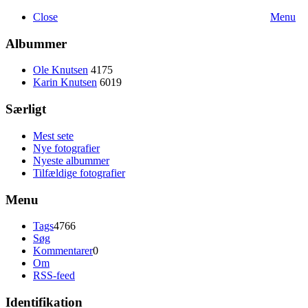
Close
Menu
Albummer
Ole Knutsen
4175
Karin Knutsen
6019
Særligt
Mest sete
Nye fotografier
Nyeste albummer
Tilfældige fotografier
Menu
Tags
4766
Søg
Kommentarer
0
Om
RSS-feed
Identifikation