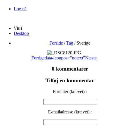
Log på
Vis i
Desktop
Forside
/
Tag
/
Sverige
Forrige
data-iconpos="notext"
Næste
0 kommentarer
Tilføj en kommentar
Forfatter (krævet) :
E-mailadresse (krævet) :