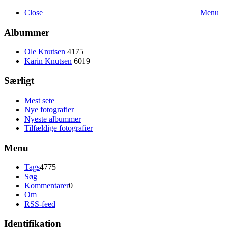
Close
Menu
Albummer
Ole Knutsen
4175
Karin Knutsen
6019
Særligt
Mest sete
Nye fotografier
Nyeste albummer
Tilfældige fotografier
Menu
Tags
4775
Søg
Kommentarer
0
Om
RSS-feed
Identifikation