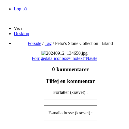
Log på
Vis i
Desktop
Forside
/
Tag
/
Petra's Stone Collection - Island
Forrige
data-iconpos="notext"
Næste
0 kommentarer
Tilføj en kommentar
Forfatter (krævet) :
E-mailadresse (krævet) :