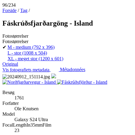
96/234
Forside
/
Tag
/
Fáskrúðsfjarðargöng - Island
Fotostørrelser
Fotostørrelser
✔
M - medium
(792 x 396)
L - stor
(1008 x 504)
XL - meget stor
(1200 x 601)
Original
Vis fotografiets metadata
Métadonnées
Besøg
1761
Forfatter
Ole Knutsen
Model
Galaxy S24 Ultra
FocalLengthIn35mmFilm
23