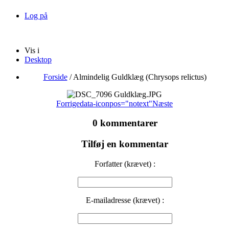
Log på
Vis i
Desktop
Forside
/
Almindelig Guldklæg (Chrysops relictus)
Forrige
data-iconpos="notext"
Næste
0 kommentarer
Tilføj en kommentar
Forfatter (krævet) :
E-mailadresse (krævet) :