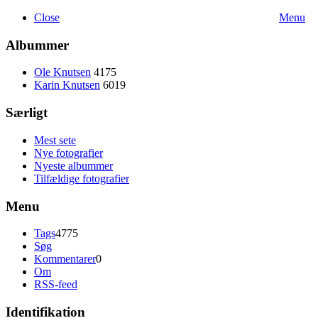
Close
Menu
Albummer
Ole Knutsen
4175
Karin Knutsen
6019
Særligt
Mest sete
Nye fotografier
Nyeste albummer
Tilfældige fotografier
Menu
Tags
4775
Søg
Kommentarer
0
Om
RSS-feed
Identifikation