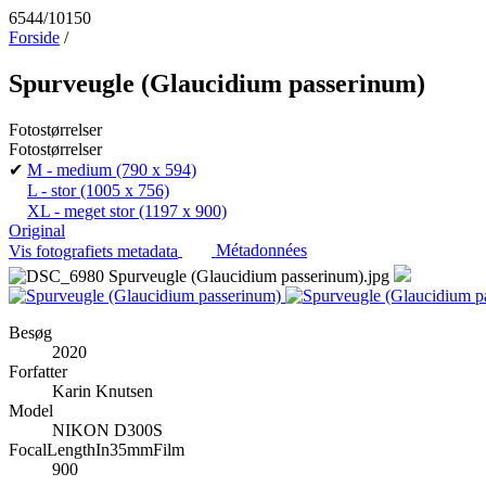
6544/10150
Forside
/
Spurveugle (Glaucidium passerinum)
Fotostørrelser
Fotostørrelser
✔
M - medium
(790 x 594)
L - stor
(1005 x 756)
XL - meget stor
(1197 x 900)
Original
Vis fotografiets metadata
Métadonnées
Besøg
2020
Forfatter
Karin Knutsen
Model
NIKON D300S
FocalLengthIn35mmFilm
900