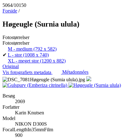
5064/10150
Forside
/
Høgeugle (Surnia ulula)
Fotostørrelser
Fotostørrelser
M - medium
(792 x 582)
✔
L - stor
(1008 x 740)
XL - meget stor
(1200 x 882)
Original
Vis fotografiets metadata
Métadonnées
Besøg
2069
Forfatter
Karin Knutsen
Model
NIKON D300S
FocalLengthIn35mmFilm
900