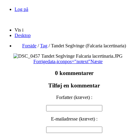
Log på
Vis i
Desktop
Forside
/
Tag
/
Tandet Seglvinge (Falcaria lacertinaria)
Forrige
data-iconpos="notext"
Næste
0 kommentarer
Tilføj en kommentar
Forfatter (krævet) :
E-mailadresse (krævet) :