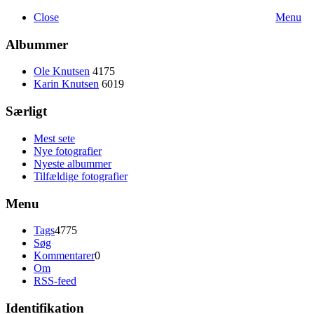
Close
Menu
Albummer
Ole Knutsen
4175
Karin Knutsen
6019
Særligt
Mest sete
Nye fotografier
Nyeste albummer
Tilfældige fotografier
Menu
Tags
4775
Søg
Kommentarer
0
Om
RSS-feed
Identifikation