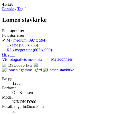
41/128
Forside
/
Tag
/
Lomen stavkirke
Fotostørrelser
Fotostørrelser
✔
M - medium
(397 x 594)
L - stor
(505 x 756)
XL - meget stor
(602 x 900)
Original
Vis fotografiets metadata
Métadonnées
Besøg
1285
Forfatter
Ole Knutsen
Model
NIKON D200
FocalLengthIn35mmFilm
25