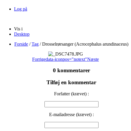
Log på
Vis i
Desktop
Forside
/
Tag
/
Drosselrørsanger (Acrocephalus arundinaceus)
Forrige
data-iconpos="notext"
Næste
0 kommentarer
Tilføj en kommentar
Forfatter (krævet) :
E-mailadresse (krævet) :