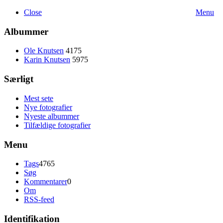
Close
Menu
Albummer
Ole Knutsen
4175
Karin Knutsen
5975
Særligt
Mest sete
Nye fotografier
Nyeste albummer
Tilfældige fotografier
Menu
Tags
4765
Søg
Kommentarer
0
Om
RSS-feed
Identifikation