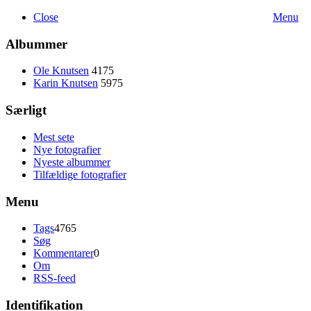
Close
Menu
Albummer
Ole Knutsen
4175
Karin Knutsen
5975
Særligt
Mest sete
Nye fotografier
Nyeste albummer
Tilfældige fotografier
Menu
Tags
4765
Søg
Kommentarer
0
Om
RSS-feed
Identifikation