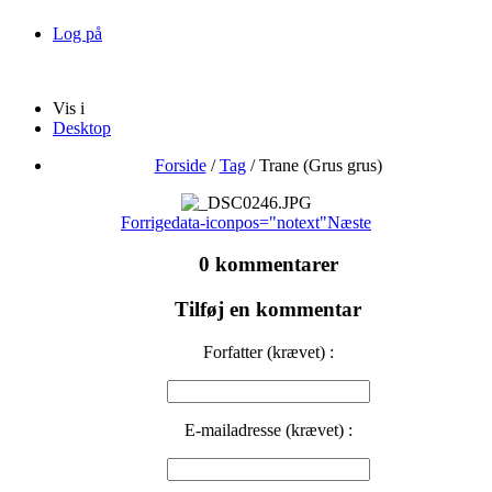
Log på
Vis i
Desktop
Forside
/
Tag
/
Trane (Grus grus)
Forrige
data-iconpos="notext"
Næste
0 kommentarer
Tilføj en kommentar
Forfatter (krævet) :
E-mailadresse (krævet) :