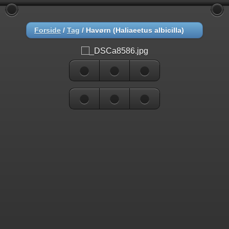
Forside
/
Tag
/
Havørn (Haliaeetus albicilla)