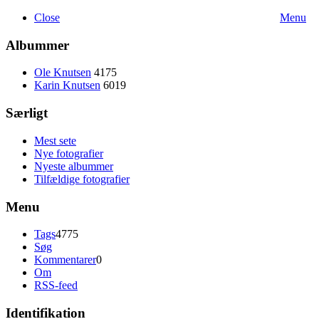
Close
Menu
Albummer
Ole Knutsen
4175
Karin Knutsen
6019
Særligt
Mest sete
Nye fotografier
Nyeste albummer
Tilfældige fotografier
Menu
Tags
4775
Søg
Kommentarer
0
Om
RSS-feed
Identifikation