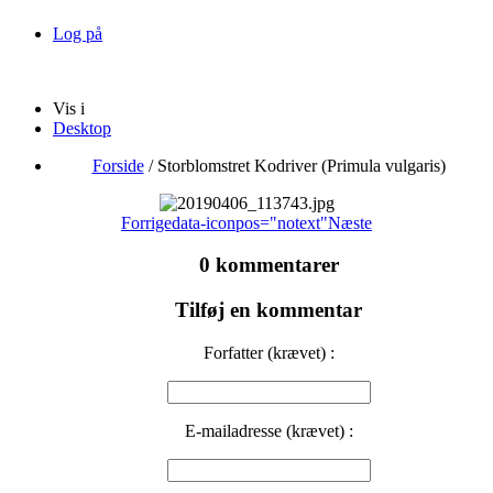
Log på
Vis i
Desktop
Forside
/
Storblomstret Kodriver (Primula vulgaris)
Forrige
data-iconpos="notext"
Næste
0 kommentarer
Tilføj en kommentar
Forfatter (krævet) :
E-mailadresse (krævet) :