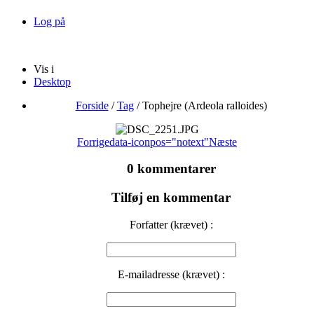
Log på
Vis i
Desktop
Forside
/
Tag
/
Tophejre (Ardeola ralloides)
Forrige
data-iconpos="notext"
Næste
0 kommentarer
Tilføj en kommentar
Forfatter (krævet) :
E-mailadresse (krævet) :