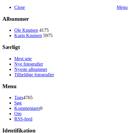
Close
Menu
Albummer
Ole Knutsen
4175
Karin Knutsen
5975
Særligt
Mest sete
Nye fotografier
Nyeste albummer
Tilfældige fotografier
Menu
Tags
4765
Søg
Kommentarer
0
Om
RSS-feed
Identifikation