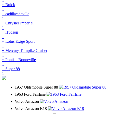
1
+ Buick
1
+ cadillac deville
1
+ Chrysler Imperial
1
+ Hudson
1
+ Lotus Exige Sport
1
+ Mercury Turnpike Cruiser
1
+ Pontiac Bonneville
1
+ Super 88
1
1957 Oldsmobile Super 88
1963 Ford Fairlane
Volvo Amazon
Volvo Amazon B18