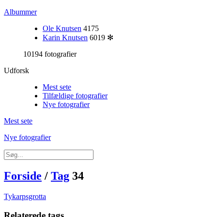
Albummer
Ole Knutsen
4175
Karin Knutsen
6019
✻
10194 fotografier
Udforsk
Mest sete
Tilfældige fotografier
Nye fotografier
Mest sete
Nye fotografier
Forside
/
Tag
34
Tykarpsgrotta
Relaterede tags