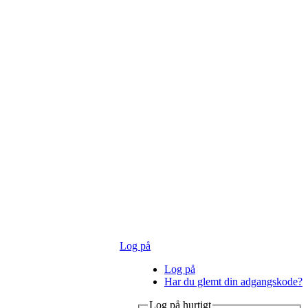
Log på
Log på
Har du glemt din adgangskode?
Log på hurtigt