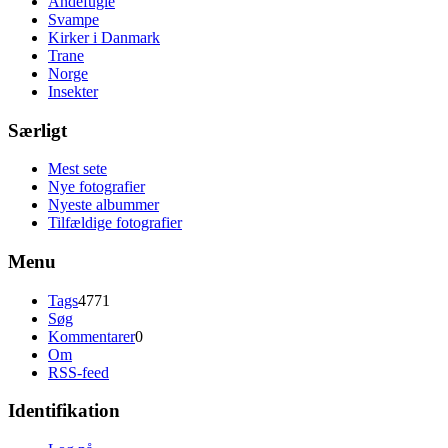
Andefugle
Svampe
Kirker i Danmark
Trane
Norge
Insekter
Særligt
Mest sete
Nye fotografier
Nyeste albummer
Tilfældige fotografier
Menu
Tags
4771
Søg
Kommentarer
0
Om
RSS-feed
Identifikation