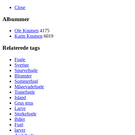
Close
Albummer
Ole Knutsen
4175
Karin Knutsen
6019
Relaterede tags
Fugle
Sverige
Spurvefugle
Blomster
Sommerfugl
Mågevadefugle
Tranefugle
Island
Grus grus
Larve
Storkefugle
Biller
Fugl
larver