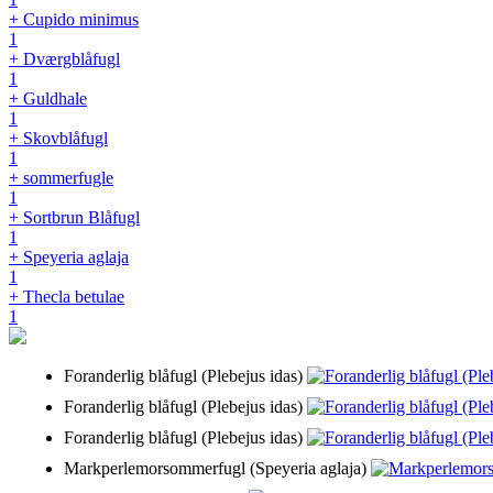
+ Cupido minimus
1
+ Dværgblåfugl
1
+ Guldhale
1
+ Skovblåfugl
1
+ sommerfugle
1
+ Sortbrun Blåfugl
1
+ Speyeria aglaja
1
+ Thecla betulae
1
Foranderlig blåfugl (Plebejus idas)
Foranderlig blåfugl (Plebejus idas)
Foranderlig blåfugl (Plebejus idas)
Markperlemorsommerfugl (Speyeria aglaja)