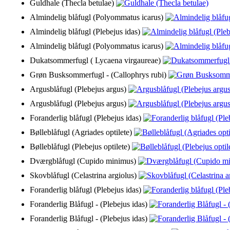
Guldhale (Thecla betulae)
Almindelig blåfugl (Polyommatus icarus)
Almindelig blåfugl (Plebejus idas)
Almindelig blåfugl (Polyommatus icarus)
Dukatsommerfugl ( Lycaena virgaureae)
Grøn Busksommerfugl - (Callophrys rubi)
Argusblåfugl (Plebejus argus)
Argusblåfugl (Plebejus argus)
Foranderlig blåfugl (Plebejus idas)
Bølleblåfugl (Agriades optilete)
Bølleblåfugl (Plebejus optilete)
Dværgblåfugl (Cupido minimus)
Skovblåfugl (Celastrina argiolus)
Foranderlig blåfugl (Plebejus idas)
Foranderlig Blåfugl - (Plebejus idas)
Foranderlig Blåfugl - (Plebejus idas)