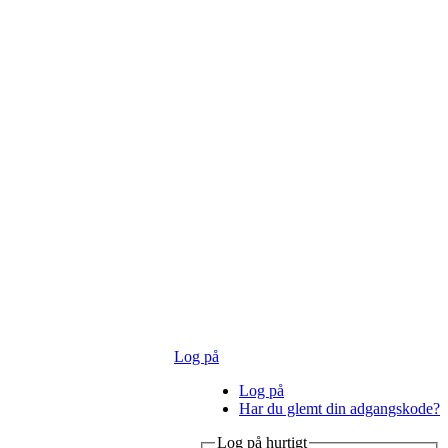
Log på
Log på
Har du glemt din adgangskode?
Log på hurtigt