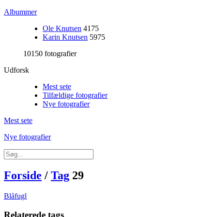
Albummer
Ole Knutsen
4175
Karin Knutsen
5975
10150 fotografier
Udforsk
Mest sete
Tilfældige fotografier
Nye fotografier
Mest sete
Nye fotografier
Forside
/
Tag
29
Blåfugl
Relaterede tags