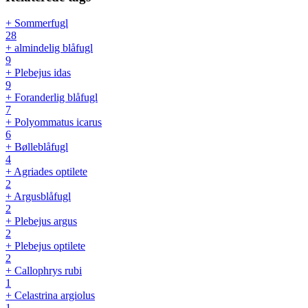
+ Sommerfugl
28
+ almindelig blåfugl
9
+ Plebejus idas
9
+ Foranderlig blåfugl
7
+ Polyommatus icarus
6
+ Bølleblåfugl
4
+ Agriades optilete
2
+ Argusblåfugl
2
+ Plebejus argus
2
+ Plebejus optilete
2
+ Callophrys rubi
1
+ Celastrina argiolus
1