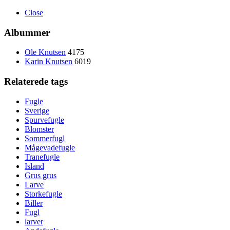
Close
Albummer
Ole Knutsen
4175
Karin Knutsen
6019
Relaterede tags
Fugle
Sverige
Spurvefugle
Blomster
Sommerfugl
Mågevadefugle
Tranefugle
Island
Grus grus
Larve
Storkefugle
Biller
Fugl
larver