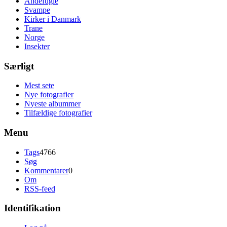
Andefugle
Svampe
Kirker i Danmark
Trane
Norge
Insekter
Særligt
Mest sete
Nye fotografier
Nyeste albummer
Tilfældige fotografier
Menu
Tags
4766
Søg
Kommentarer
0
Om
RSS-feed
Identifikation