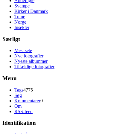
Andefugle
Svampe
Kirker i Danmark
Trane
Norge
Insekter
Særligt
Mest sete
Nye fotografier
Nyeste albummer
Tilfældige fotografier
Menu
Tags
4775
Søg
Kommentarer
0
Om
RSS-feed
Identifikation