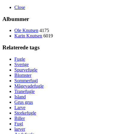
Close
Albummer
Ole Knutsen
4175
Karin Knutsen
6019
Relaterede tags
Fugle
Sverige
Spurvefugle
Blomster
Sommerfugl
Mågevadefugle
Tranefugle
Island
Grus grus
Larve
Storkefugle
Biller
Fugl
larver