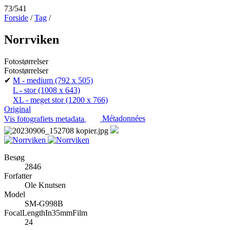
73/541
Forside
/
Tag
/
Norrviken
Fotostørrelser
Fotostørrelser
✔
M - medium
(792 x 505)
L - stor
(1008 x 643)
XL - meget stor
(1200 x 766)
Original
Vis fotografiets metadata
Métadonnées
Besøg
2846
Forfatter
Ole Knutsen
Model
SM-G998B
FocalLengthIn35mmFilm
24