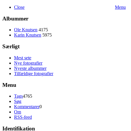
Close
Menu
Albummer
Ole Knutsen
4175
Karin Knutsen
5975
Særligt
Mest sete
Nye fotografier
Nyeste albummer
Tilfældige fotografier
Menu
Tags
4765
Søg
Kommentarer
0
Om
RSS-feed
Identifikation