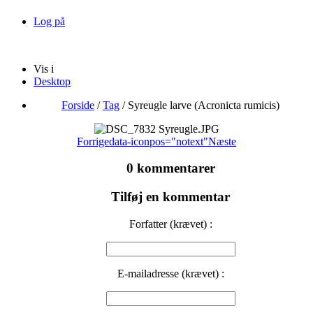
Log på
Vis i
Desktop
Forside
/
Tag
/
Syreugle larve (Acronicta rumicis)
Forrige
data-iconpos="notext"
Næste
0 kommentarer
Tilføj en kommentar
Forfatter (krævet) :
E-mailadresse (krævet) :