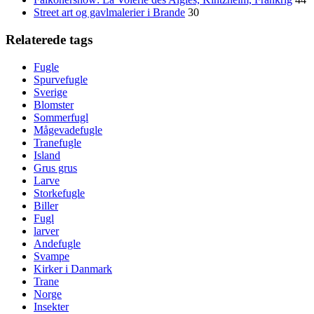
Street art og gavlmalerier i Brande
30
Relaterede tags
Fugle
Spurvefugle
Sverige
Blomster
Sommerfugl
Mågevadefugle
Tranefugle
Island
Grus grus
Larve
Storkefugle
Biller
Fugl
larver
Andefugle
Svampe
Kirker i Danmark
Trane
Norge
Insekter