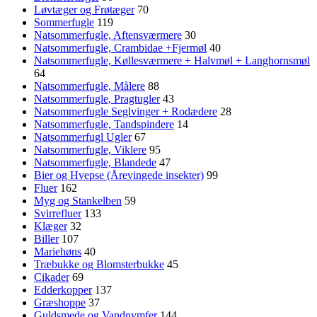
Løvtæger og Frøtæger
70
Sommerfugle
119
Natsommerfugle, Aftensværmere
30
Natsommerfugle, Crambidae +Fjermøl
40
Natsommerfugle, Køllesværmere + Halvmøl + Langhornsmøl
64
Natsommerfugle, Målere
88
Natsommerfugle, Pragtugler
43
Natsommerfugle Seglvinger + Rodædere
28
Natsommerfugle, Tandspindere
14
Natsommerfugl Ugler
67
Natsommerfugle, Viklere
95
Natsommerfugle, Blandede
47
Bier og Hvepse (Årevingede insekter)
99
Fluer
162
Myg og Stankelben
59
Svirrefluer
133
Klæger
32
Biller
107
Mariehøns
40
Træbukke og Blomsterbukke
45
Cikader
69
Edderkopper
137
Græshoppe
37
Guldsmede og Vandnymfer
144