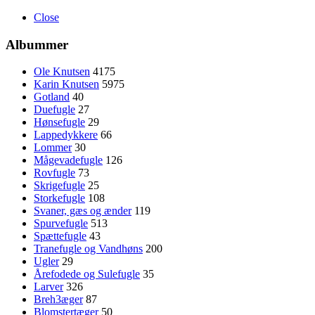
Close
Albummer
Ole Knutsen
4175
Karin Knutsen
5975
Gotland
40
Duefugle
27
Hønsefugle
29
Lappedykkere
66
Lommer
30
Mågevadefugle
126
Rovfugle
73
Skrigefugle
25
Storkefugle
108
Svaner, gæs og ænder
119
Spurvefugle
513
Spættefugle
43
Tranefugle og Vandhøns
200
Ugler
29
Årefodede og Sulefugle
35
Larver
326
Breh3æger
87
Blomstertæger
50