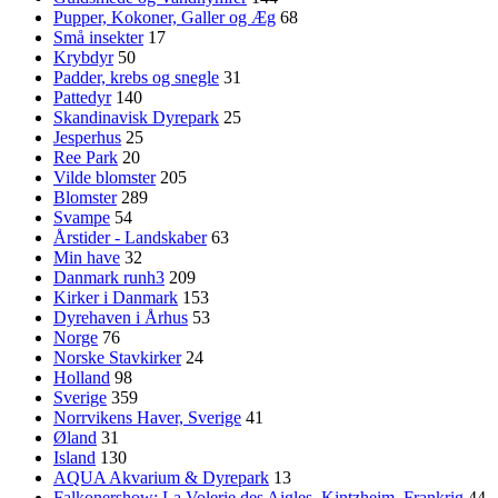
Pupper, Kokoner, Galler og Æg
68
Små insekter
17
Krybdyr
50
Padder, krebs og snegle
31
Pattedyr
140
Skandinavisk Dyrepark
25
Jesperhus
25
Ree Park
20
Vilde blomster
205
Blomster
289
Svampe
54
Årstider - Landskaber
63
Min have
32
Danmark runh3
209
Kirker i Danmark
153
Dyrehaven i Århus
53
Norge
76
Norske Stavkirker
24
Holland
98
Sverige
359
Norrvikens Haver, Sverige
41
Øland
31
Island
130
AQUA Akvarium & Dyrepark
13
Falkonershow: La Volerie des Aigles, Kintzheim, Frankrig
44