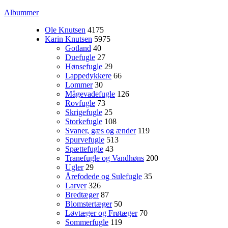
Albummer
Ole Knutsen
4175
Karin Knutsen
5975
Gotland
40
Duefugle
27
Hønsefugle
29
Lappedykkere
66
Lommer
30
Mågevadefugle
126
Rovfugle
73
Skrigefugle
25
Storkefugle
108
Svaner, gæs og ænder
119
Spurvefugle
513
Spættefugle
43
Tranefugle og Vandhøns
200
Ugler
29
Årefodede og Sulefugle
35
Larver
326
Bredtæger
87
Blomstertæger
50
Løvtæger og Frøtæger
70
Sommerfugle
119