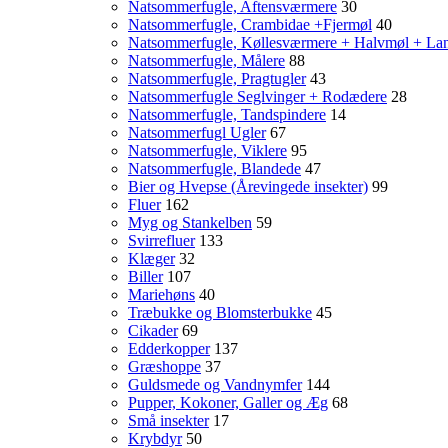
Natsommerfugle, Aftensværmere
30
Natsommerfugle, Crambidae +Fjermøl
40
Natsommerfugle, Køllesværmere + Halvmøl + La
Natsommerfugle, Målere
88
Natsommerfugle, Pragtugler
43
Natsommerfugle Seglvinger + Rodædere
28
Natsommerfugle, Tandspindere
14
Natsommerfugl Ugler
67
Natsommerfugle, Viklere
95
Natsommerfugle, Blandede
47
Bier og Hvepse (Årevingede insekter)
99
Fluer
162
Myg og Stankelben
59
Svirrefluer
133
Klæger
32
Biller
107
Mariehøns
40
Træbukke og Blomsterbukke
45
Cikader
69
Edderkopper
137
Græshoppe
37
Guldsmede og Vandnymfer
144
Pupper, Kokoner, Galler og Æg
68
Små insekter
17
Krybdyr
50