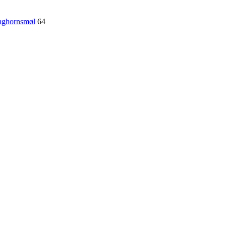
nghornsmøl
64