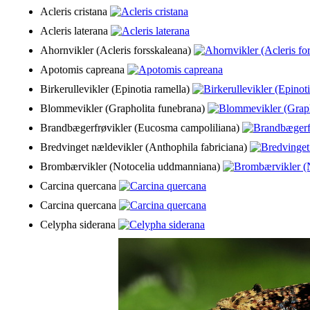
Acleris cristana
Acleris laterana
Ahornvikler (Acleris forsskaleana)
Apotomis capreana
Birkerullevikler (Epinotia ramella)
Blommevikler (Grapholita funebrana)
Brandbægerfrøvikler (Eucosma campoliliana)
Bredvinget nældevikler (Anthophila fabriciana)
Brombærvikler (Notocelia uddmanniana)
Carcina quercana
Carcina quercana
Celypha siderana