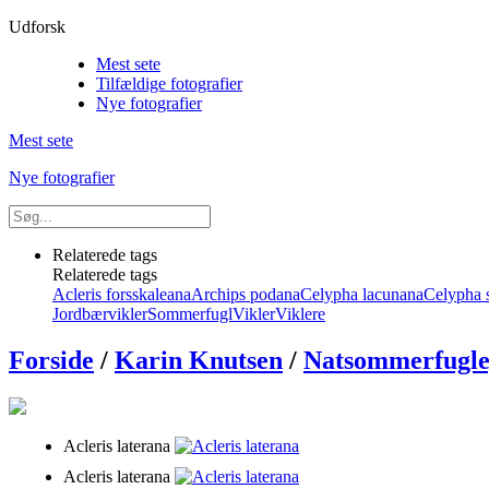
Udforsk
Mest sete
Tilfældige fotografier
Nye fotografier
Mest sete
Nye fotografier
Relaterede tags
Relaterede tags
Acleris forsskaleana
Archips podana
Celypha lacunana
Celypha s
Jordbærvikler
Sommerfugl
Vikler
Viklere
Forside
/
Karin Knutsen
/
Natsommerfugle,
Acleris laterana
Acleris laterana