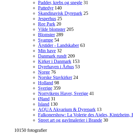
Padder, krebs og snegle
31
Pattedyr
140
Skandinavisk Dyrepark
25
Jesperhus
25
Ree Park
20
Vilde blomster
205
Blomster
289
Svampe
54
Årstider - Landskaber
63
Min have
32
Danmark rundt
209
Kirker i Danmark
153
Dyrehaven i Århus
53
Norge
76
Norske Stavkirker
24
Holland
98
Sverige
359
Norrvikens Haver, Sverige
41
Øland
31
Island
130
AQUA Akvarium & Dyrepark
13
Falkonershow: La Volerie des Aigles, Kintzheim, 
Street art og gavlmalerier i Brande
30
10150 fotografier