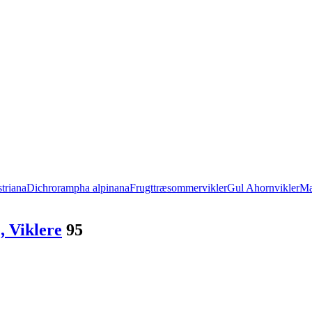
triana
Dichrorampha alpinana
Frugttræsommervikler
Gul Ahornvikler
Mæ
 Viklere
95