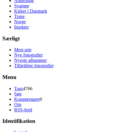
Andefugle
Svampe
Kirker i Danmark
Trane
Norge
Insekter
Særligt
Mest sete
Nye fotografier
Nyeste albummer
Tilfældige fotografier
Menu
Tags
4766
Søg
Kommentarer
0
Om
RSS-feed
Identifikation