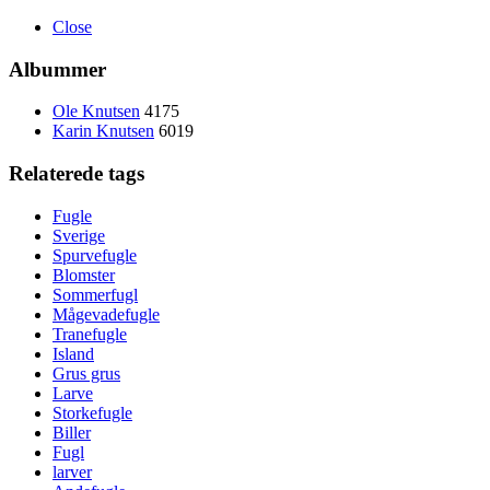
Close
Albummer
Ole Knutsen
4175
Karin Knutsen
6019
Relaterede tags
Fugle
Sverige
Spurvefugle
Blomster
Sommerfugl
Mågevadefugle
Tranefugle
Island
Grus grus
Larve
Storkefugle
Biller
Fugl
larver