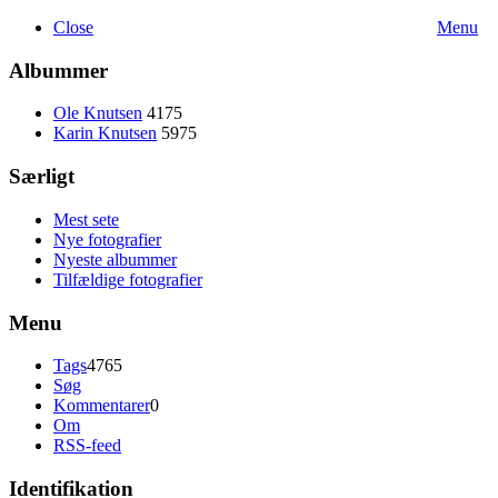
Close
Menu
Albummer
Ole Knutsen
4175
Karin Knutsen
5975
Særligt
Mest sete
Nye fotografier
Nyeste albummer
Tilfældige fotografier
Menu
Tags
4765
Søg
Kommentarer
0
Om
RSS-feed
Identifikation