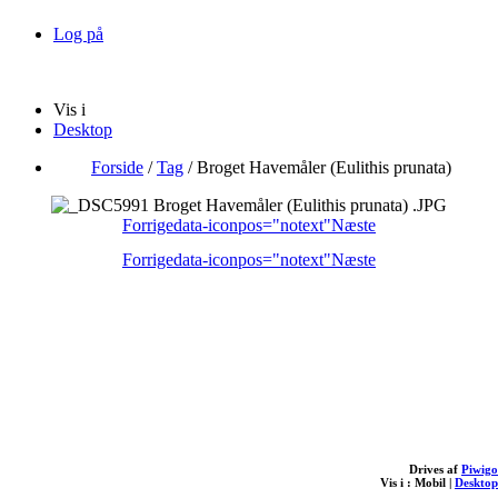
Log på
Vis i
Desktop
Forside
/
Tag
/
Broget Havemåler (Eulithis prunata)
Forrige
data-iconpos="notext"
Næste
Forrige
data-iconpos="notext"
Næste
Drives af
Piwigo
Vis i :
Mobil
|
Desktop