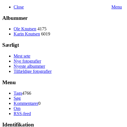
Close
Menu
Albummer
Ole Knutsen
4175
Karin Knutsen
6019
Særligt
Mest sete
Nye fotografier
Nyeste albummer
Tilfældige fotografier
Menu
Tags
4766
Søg
Kommentarer
0
Om
RSS-feed
Identifikation