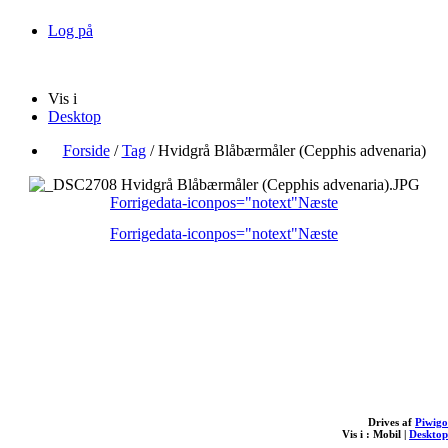
Log på
Vis i
Desktop
Forside
/
Tag
/
Hvidgrå Blåbærmåler (Cepphis advenaria)
Forrige
data-iconpos="notext"
Næste
Forrige
data-iconpos="notext"
Næste
Drives af
Piwigo
Vis i :
Mobil
|
Desktop