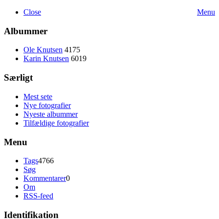
Close
Menu
Albummer
Ole Knutsen
4175
Karin Knutsen
6019
Særligt
Mest sete
Nye fotografier
Nyeste albummer
Tilfældige fotografier
Menu
Tags
4766
Søg
Kommentarer
0
Om
RSS-feed
Identifikation