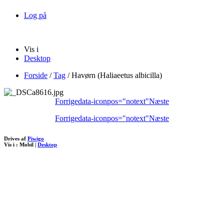
Log på
Vis i
Desktop
Forside
/
Tag
/
Havørn (Haliaeetus albicilla)
Forrige
data-iconpos="notext"
Næste
Forrige
data-iconpos="notext"
Næste
Drives af
Piwigo
Vis i :
Mobil
|
Desktop