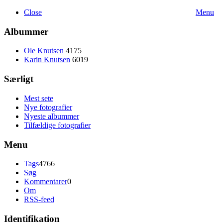
Close
Menu
Albummer
Ole Knutsen
4175
Karin Knutsen
6019
Særligt
Mest sete
Nye fotografier
Nyeste albummer
Tilfældige fotografier
Menu
Tags
4766
Søg
Kommentarer
0
Om
RSS-feed
Identifikation