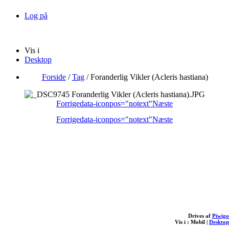
Log på
Vis i
Desktop
Forside
/
Tag
/
Foranderlig Vikler (Acleris hastiana)
Forrige
data-iconpos="notext"
Næste
Forrige
data-iconpos="notext"
Næste
Drives af
Piwigo
Vis i :
Mobil
|
Desktop